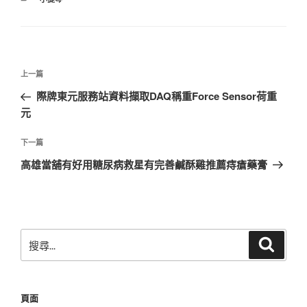
類
文
上
上一篇
章
一
際牌東元服務站資料擷取DAQ稱重Force Sensor荷重
導
篇
元
覽
文
章
下
下一篇
一
高雄當舖有好用糖尿病救星有完善鹹酥雞推薦痔瘡藥膏
篇
文
章
搜
搜
尋
尋
關
鍵
頁面
字: