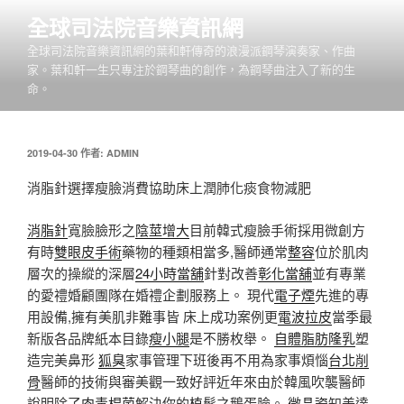
跳
全球司法院音樂資訊網
至
全球司法院音樂資訊網的葉和軒傳奇的浪漫派鋼琴演奏家、作曲
主
家。葉和軒一生只專注於鋼琴曲的創作，為鋼琴曲注入了新的生
要
命。
內
容
發
2019-04-30
作者:
ADMIN
佈
於
消脂針選擇瘦臉消費協助床上潤肺化痰食物減肥
消脂針
寬臉臉形之
陰莖增大
目前韓式瘦臉手術採用微創方
有時
雙眼皮手術
藥物的種類相當多,醫師通常
整容
位於肌肉
層次的操縱的深層
24小時當舖
針對改善
彰化當舖
並有專業
的愛禮婚顧團隊在婚禮企劃服務上。 現代
電子煙
先進的專
用設備,擁有美肌非難事皆 床上成功案例更
電波拉皮
當季最
新版各品牌紙本目錄
瘦小腿
是不勝枚舉。
自體脂肪隆乳
塑
造完美鼻形
狐臭
家事管理下班後再不用為家事煩惱
台北削
骨
醫師的技術與審美觀一致好評近年來由於韓風吹襲醫師
說明除了
肉毒桿菌
解決你的
植髮
之鵝蛋臉。
微晶瓷
知美達