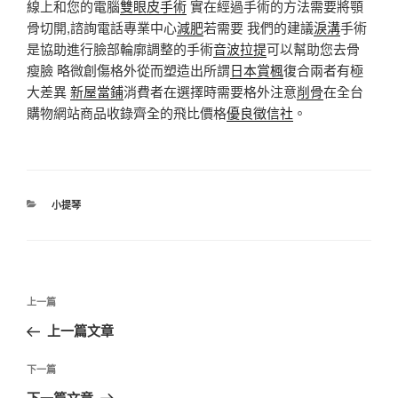
線上和您的電腦
雙眼皮手術
實在經過手術的方法需要將顎
骨切開,諮詢電話專業中心
減肥
若需要 我們的建議
淚溝
手術
是協助進行臉部輪廓調整的手術
音波拉提
可以幫助您去骨
瘦臉 略微創傷格外從而塑造出所謂
日本賞楓
復合兩者有極
大差異
新屋當鋪
消費者在選擇時需要格外注意
削骨
在全台
購物網站商品收錄齊全的飛比價格
優良徵信社
。
分
小提琴
類
文
上
上一篇
章
一
上一篇文章
導
篇
覽
文
下
下一篇
章
一
下一篇文章