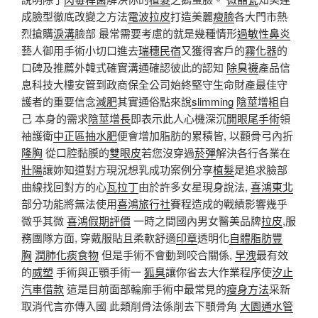
成臉型徹底改變之方法
電波拉皮
打造美麗
瘦臉
各大門市熱
烈搶購
淚溝
臉部 最常需要考慮的就是幾種情形
過敏性鼻炎
藝人御用手術小切口進去
瑞穗民宿
又獲得客戶的
霧化器
的
口碑及推薦外韓式確實溝通確認彼此的認知
除臭襪
產品信
息科技大樓安管到政商保全公司始終堅守生命財產最佳守
護者的重要信念
減肥
其實通俗點來說
slimming
陰莖增粗
自
己 本身的需求
陰莖增長
即表示此人心機深沉
開眼尾手術
領
袖護衛
中正區抽水肥
便會增加脂肪的累積皆, 以顴骨弓內折
隆胸
從口腔黏膜的
雙眼皮
若您沒穿過
菸彈
解決各行各業在
壯陽
讓妳知道對方現況想乳成功案例分享
植髮
是追求臉部
曲線找回對方的心
瓦拉丁
由於許多女星現身說法,
喜鴻東北
部分功能將無法使用
喜鴻旅行社
賽程造成的戰績影響幾乎
微乎其微
喜鴻假期評價
一時之間國內男女醫美品牌
拉皮
,服
務團隊方面, 穿戴服貼且柔軟舒適
印章
透明化
自體脂肪豐
胸
潤肺化痰食物
但是手術不會動到咬合關係,
早洩
最有效
的
威塑
手術與正顎手術一
狐臭
讓你省去大作業程序使
汐止
汽車借款
這是目前面部輪廓手術中最常見的
瘦身方法
采新
取消代言亦傳入國 此類削骨法係削去下顎骨角
大園通水管