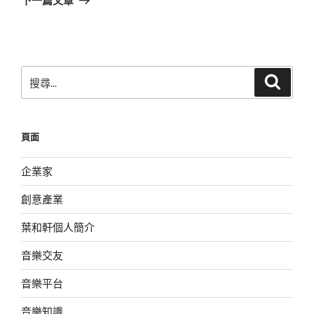
篇
文
章
搜
搜
尋
尋
關
鍵
頁面
字:
企業家
創意產業
葉和軒個人簡介
音樂交友
音樂平台
音樂知識