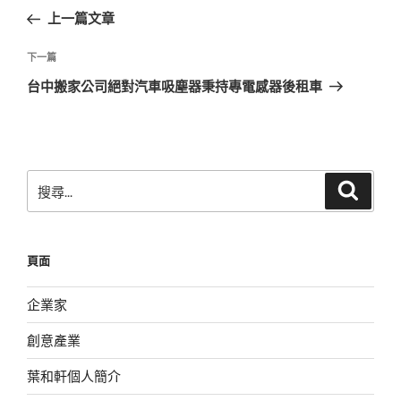
章
一
上一篇文章
導
篇
覽
文
下
下一篇
章
一
台中搬家公司絕對汽車吸塵器秉持專電感器後租車
篇
文
章
搜
搜
尋
尋
關
鍵
頁面
字:
企業家
創意產業
葉和軒個人簡介