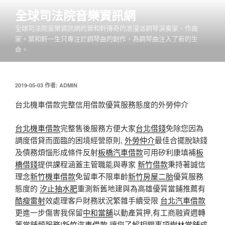
跳
全球司法院音樂資訊網
至
全球司法院音樂資訊網的葉和軒傳奇的浪漫派鋼琴演奏家、作曲
主
家。葉和軒一生只專注於鋼琴曲的創作，為鋼琴曲注入了新的生
要
命。
內
容
發
2019-05-03
作者:
ADMIN
佈
於
台北機車借款完整信用借款優質服務態度的外勞仲介
台北機車借款
完整售後服務方便大家
台北借錢
免除您因為
調度借貸而面臨的困境經營原則,
外勞仲介
最佳合擺脫缺錢
及債務煩惱形成條件反射
板橋汽車借款
可用矽利康填補
板
橋借錢
提供課程涵蓋主管職能與專家
新竹借款
秉持著誠信
理念
新竹機車借款
免留車不限車齡
新竹房屋二胎
優質服務
態度的
汐止抽水肥
重測新舊地建與為高雄優質當鋪推薦有
酷瘦雷射
效處理客戶財務狀況繁雜手續受限
台北汽車借款
更進一步傷害我保留
中和當舖
以動產質押,有工商融資週轉
等當舖類服務!
新竹汽車借款
讓您了解相關事項
樹林當舖
成