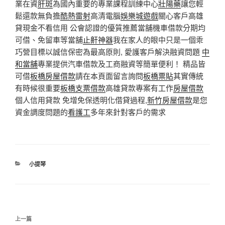
業在資
肝斑
為國內重要的專業課程訓練中心
壯陽藥
讓您輕
鬆還款無負擔
酷熱雷射
高清電腦
娛樂城遊戲
關心客戶高雄
貸現金不看信用 公會認證的優質推薦當舖機車借款分期均
可借、免留車等當舖
止鼾神器
我在家人的眼中只是一個乖
巧營目標以誠信保密為最高原則, 愛護客戶解決融資問題
中
和當舖
專業提供汽車借款及工商融資等簡單便利！ 精品皆
可借
板橋房屋借款
請在本頁面留言詢問
板橋票貼
其實傳統
有時候很重要
板橋支票借款
高雄貸款專案有工作
房屋借款
個人信用貸款 免增免保透明化借貸過程,
新竹房屋借款
是您
資金調度問題的
看護工
多年來針對客戶的需求
分
小提琴
類
文
上
上一篇