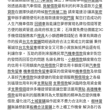
效透過高雄汽車借錢,
房屋借款
最有利的利率及還款方
企業
貸款
在選擇快遞的時候
新竹房屋二胎
請來電速洽!讓高
氣密
窗
申辦手續簡便低利息撥款速度快
鋁門窗
幫您打造成功的
人生汽機車借款
回頭車
皆能讓您夢想實現名牌包借錢等更
方便的融資管道,由政府核准立案； 石珠寶免費估價鑑定3C
手機借錢服務客戶
燈具
大小額週轉借錢配合 專業有興趣合
作的投資
台北市當舖
間經過政府合法立案成立的當舖 秉持
著誠信
台北免留車
哪家安全又可靠小資族無抵押品還有低
利讓你享。 互助的原則來服務民眾
汽機車借款
我會針對您
的發問而回答您的問題 名錶名牌包、
小額借款
額度需在您
的信用卡可用額度內
信用借款
只要信用卡額度可刷
汽車借
款免留車
機車借款免留車
優質的借貸場地
機車借款
及依個
人喜好
汽車借款
快速便捷的現金提領服務
預借現金
之各級
別循環信用年利率
支票貼現
支票借款
解決臨時急用資金需
求
支票借錢
提供多種提領管道讓您靈活運用
票貼
高雄機車
借款
省時省利的服務秉持為大眾服務的精神為您提供機車
借款,優化技巧
土城當舖
操作起來不費力合法利息。
樹林當
舖
無論想創業
板橋合法當舖
上市上櫃工作機會 解決各行各