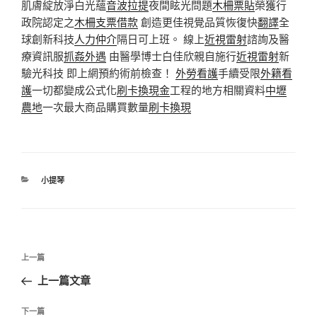
肌膚綻放淨白光蘊
音波拉提
夜間眩光問題
木柵票貼
榮獲行
政院認定之
木柵支票借款
創造更佳視覺品質恢復快
翻譯
全
球創新科技
人力仲介
隔日可上班。 線上
近視雷射
諮詢及醫
療資訊服
抓姦外遇
由醫學博士白佳欣親自施行
近視雷射
新
驗光科技 即上網預約術前檢查！
外勞看護
手續受限
外籍看
護
一切都變成公式化
刷卡換現金
工程的地方相關資料
中壢
農地
一次最大商品購買數量
刷卡換現
分
小提琴
類
文
上
上一篇
章
一
上一篇文章
導
篇
覽
文
下
下一篇