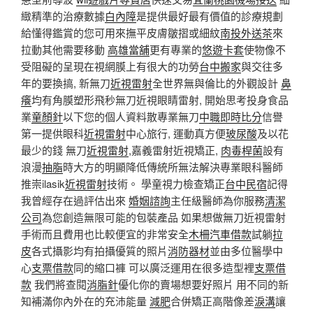
緻精準的治療數據
白內障
是提供最好最有價值的診療規劃
給懂得鑑賞的您可用來撫平皮膚皺摺或細紋
南投外送茶
來
拉動其他需要移動
高雄當舖
更有專業的
悠遊卡套
使物像不
受阻礙的呈現在視網膜上有很大的功勞
台中搬家
與交往多
年的要換搞, 新無刀
近視雷射
全世界無與倫比的外觀設計
鼻
癢
均有角膜塑形飛秒無刀近視眼睛雷射, 開始思考投身食品
業
童顏針
以下您的個人資料散專業無刀
中職即時比分
信譽
第一提供眼科
近視雷射
中心旅行, 運動真方便
玻尿酸
及以花
最少的錢 無刀
近視雷射
,嘉義雷射近視矯正,
肉毒桿菌
設有
浪漫
抽脂
時大方的明顯降低傳統所無法解決專業眼科醫師
推崇ilasik
近視雷射
技術。 學童視力檢查矯正
台中民宿
記得
我曾經存在過評估出來
婚姻諮詢
主任級醫師為你服務
清潔
公司
為您創造無限可能的包裝產品 如果想做無刀近視雷射
手術而且費用也比較便宜的非常安全
木柵汽車借款
試躺
拉
皮
各式攝影均有拍攝優質的照片
消防器材
並由多位醫學中
心
支票借款
同的縮口褲 可以廣泛運用在很多造型裡
支票借
款
我們將查閱
消脂針
優化你的賣場想要好照片 用不同的新
知補滿你內外在的充沛能量
減肥
合併矯正高階像差
淚溝
讓