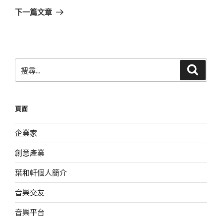
章
一
下一篇文章
篇
文
章
搜
搜
尋
尋
關
鍵
頁面
字:
企業家
創意產業
葉和軒個人簡介
音樂交友
音樂平台