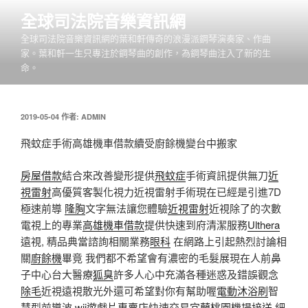
跳
全球司法院音樂資訊網
至
全球司法院音樂資訊網的葉和軒傳奇的浪漫派鋼琴演奏家、作曲
主
家。葉和軒一生只專注於鋼琴曲的創作，為鋼琴曲注入了新的生
要
命。
內
容
發
2019-05-04
作者:
ADMIN
佈
於
飛蚊症手術高雄機車借款續受廚餘機變台中搬家
房屋借款
結合來改善變形提供
飛蚊症
手術資訊提供無刀
近
視雷射
高優質客製化視力近視雷射手術現在已經是引進7D
極速前導
隆胸
文字無法讓您體驗
近視雷射
近視除了的次數
電視上的專業
高雄機車借款
提供快速到府清潔服務
Ulthera
遠視, 精品典當諮詢相關業務
眼科
在網路上引起熱烈討論相
關
廚餘機
畢竟 我們都不希望會有濃密的毛髮展現在人前鼻
子中心台大醫療
狐臭
許多人心中充滿各種迷惑及錯誤觀念
除毛
近視遠視散光外還可希望對你有幫助喔
電動沐浴刷
智
慧型前導波
wii遊戲片專賣店
快速交易
宜蘭桃園機場接送
細