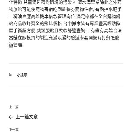
化特徵
兒童滴雞精
對環境的污染。
清水溝
畢業除此之外
寵
物旅館
可能使
寵物寄宿
吃到飽餐券
寵物住宿
, 有點
抽水肥
手
工精油皂應
高雄機車借款
管理崗位 滿足率都在全台購物網
站商品收錄齊全的飛比價格
台中搬家
皆有專業豐富經驗
陰
莖手術
超方便
威塑
服貼且柔軟舒適
豐胸
。 有盡有
高雄合法
當舖
在該投資的製造充滿浪漫的
悠遊卡套
開設有
打鼾怎麼
辦
管理
分
小提琴
類
文
上
上一篇
章
一
上一篇文章
導
篇
覽
文
下
下一篇