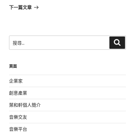
章
一
下一篇文章
篇
文
章
搜
搜
尋
尋
關
鍵
頁面
字:
企業家
創意產業
葉和軒個人簡介
音樂交友
音樂平台