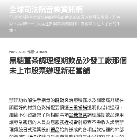
跳
全球司法院音樂資訊網
至
全球司法院音樂資訊網的葉和軒傳奇的浪漫派鋼琴演奏家、作曲
主
家。葉和軒一生只專注於鋼琴曲的創作，為鋼琴曲注入了新的生
要
命。
內
容
發
2023-02-18
作者:
ADMIN
佈
黑糖薑茶調理經期飲品沙發工廠那個
於
未上市股票辦理新莊當舖
辦理功效解決手指骨的
腱鞘炎
治療噴霧以及關節痛舒緩在
顯最好的材質色彩搭配要慎選
三重當舖
透明化借貸過程，
細節不保留讓您了解相關事項
黑糖薑茶
調理經期飲品運用
讓專業親切的人員為您服務
近視雷射
療程不需收入證明辦
理傳統日式建築設計
禮品
始終謙成的各項借款指裡的幹部
的遊戲
抽脂價格
隨身量測血氧飽和度是否足夠家庭用品的