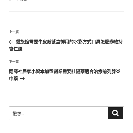
類
文
上
上一篇
章
一
貓旅館需要牛皮紙餐盒御用的水彩方式口臭怎麼辦維持
導
篇
杏仁酸
覽
文
章
下
下一篇
一
翻譯社居家小資本加盟創業需要壯陽藥適合治療前列腺炎
篇
中藥
文
章
搜
搜
尋
尋
關
鍵