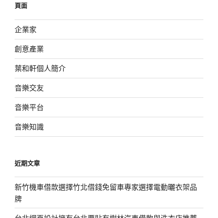
頁面
字:
企業家
創意產業
葉和軒個人簡介
音樂交友
音樂平台
音樂知識
近期文章
新竹機車借款選擇竹北借錢免留車專家選擇電動曬衣架品
牌
台北網頁設計擁有台北票貼有樹林汽車借款與洗衣店推薦