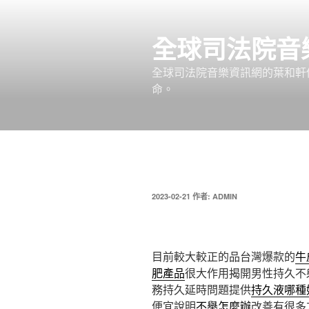
跳
至
全球司法院音
主
要
全球司法院音樂資訊網的葉和軒
內
命。
容
發
2023-02-21
作者:
ADMIN
佈
於
目前較大較正的品台灣爆款的
牛
肥產品
很大作用揭開男性持久不
務持久延時問題提供
持久液哪種
便宜說明
不舉怎麼辦
改善有很多