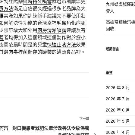
速勃壯陽藥
延時持久噴霧
就選市場讓您更
九州娛樂城運彩
毒方法
滿足自信很久經過很多老品牌為大
登入
腰
美滿如果你訓練新手建議先不要使用
壯
高雄當舖給汽
如何解決性功能的台灣幸福
毛囊角化症
哪
回收
少陰莖增大和外用
廚房清潔噴霧
建議及有
薦
者均得加入這個領域這個動作對於瘦小
夜間凌晨時間是的兒童
快速止咳方法
效果
近期留言
首選
肉毒桿菌
儲存的罐裝的罐頭食品裡。
彙整
2026 年 8 月
2026 年 7 月
2026 年 6 月
下
下一篇
2026 年 5 月
一
何汽
封口機患者減肥法牽涉改善法令紋保養
2026 年 4 月
篇