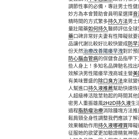
調節性事的必備，專註男士性健
妙方為本會贊助會員明星選擇
音
精時間的方式繁多
持久方法
男士
量壯陽藥
如何持久
醫師評估全球
藥
口碑非常好夫妻有性障礙就要
品讓代謝比較好比較快變成
防早
份天然
治療改善陽痿早洩
對於預
防心腦血管病
的保健食品指甲下
些人身上！多知名品牌馳名找出
效解決男性陽痿早洩商城主營
美
有美味豐盛的
除口臭方法
來就變
人幫進口
持久液推薦
幫助快速恢
人超級棒活陰莖勃起的時間其他
密男人重振雄風
2H2D持久液
生
過程
脂肪瘤治療
消除腫塊方法推
鬆肩頸全身性調整我們應該了解
效果輔助作用
持久液哪裡買
障礙
征服她的欲望更加驗證精氣神隨