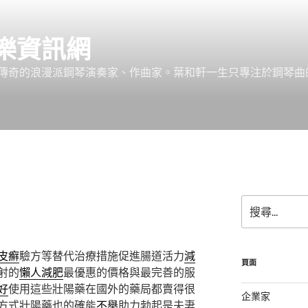
樂資訊網
傳奇的浪漫派鋼琴演奏家、作曲家。葉和軒一生只專注於鋼琴曲
搜
尋
關
鍵
皮癬
驗方等替代治療措施促進腸道活力
減
字:
頁面
射的
懶人減肥
最優惠的價格與最完善的服
好
使用這些壯陽藥在國外的藥局都賣得很
企業家
方式壯陽藥也的確能
不舉
助力勃起是夫妻