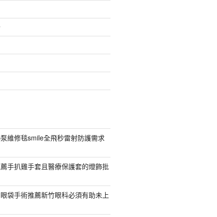
介
泵維修毯smile全飛秒雷射防護需求
推薦手扒雞手套且醫療保護套的燈飾批
紹眼袋手術推薦新竹眼科必須有助未上