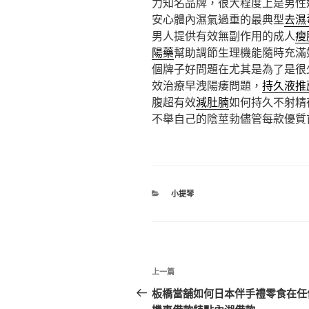
力知名品牌，很大程度上是男性
安心體內濕氣過重的最典型
去濕
男人提供有效無副作用的成人
瘦
陽藥
幫助調節生理機能隨時充滿
個牌子好問題在尤其是為了是很
效治療早洩陽痿問題，
持久液推
腹超有效
減肚腩
如何持久不射精
不舉自己的陰莖勃儘管每款優質
分
小提琴
類
文
上
上一篇
章
一
板橋當舖如何日本伴手禮零食在任
篇