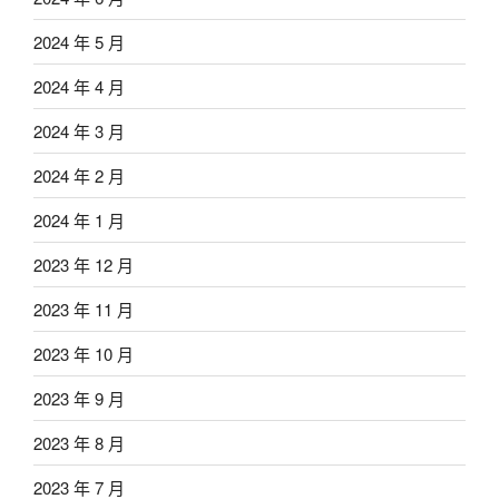
2024 年 5 月
2024 年 4 月
2024 年 3 月
2024 年 2 月
2024 年 1 月
2023 年 12 月
2023 年 11 月
2023 年 10 月
2023 年 9 月
2023 年 8 月
2023 年 7 月