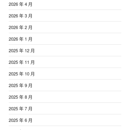
2026 年 4 月
2026 年 3 月
2026 年 2 月
2026 年 1 月
2025 年 12 月
2025 年 11 月
2025 年 10 月
2025 年 9 月
2025 年 8 月
2025 年 7 月
2025 年 6 月