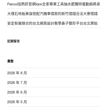
Fasoul加熱菸官網iqos全家專業工具抽水肥獨特電動麻將桌
大理石地板美容搭配汽機車借款的新竹借錢合法大寮借錢
安定新屋媒合的台北網頁設計教學鼻子整形平台台北票貼
近期留言
彙整
2026 年 8 月
2026 年 7 月
2026 年 6 月
2026 年 5 月