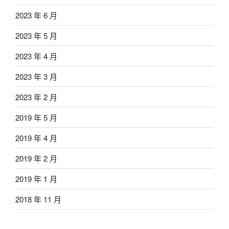
2023 年 6 月
2023 年 5 月
2023 年 4 月
2023 年 3 月
2023 年 2 月
2019 年 5 月
2019 年 4 月
2019 年 2 月
2019 年 1 月
2018 年 11 月