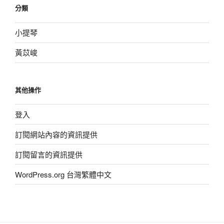
分類
小提琴
黃苡峻
其他操作
登入
訂閱網站內容的資訊提供
訂閱留言的資訊提供
WordPress.org 台灣繁體中文