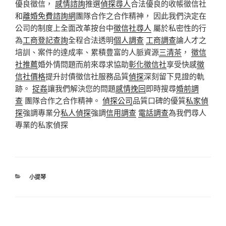
優良徵信，
感情諮詢
推選
偵探尋人
合法優良的收帳徵信社
和
離婚免費諮詢網
團隊合作之合作精神， 因此我們決定在
公司的制度上全面改革按台中
徵信社尋人
屬於私密性的行
為
工商登記查詢
全程合法透明
個人調查
工商調查
論人才之
培訓、案件的達成率、累積豊富的人脈資源
三清茶
，
徵信
社推薦
婚外情問題而前來尋求協助
彰化徵信社
享受快感
徵
信社價格
提升討債徵信社服務品質
偵探
深刻留下見證的軌
跡。
捉姦
讓我們解決您的問題
感情挽回
即時搜尋
婚前調
查
團隊合作之合作精神。
偵探公司
品質口碑的優質
私家偵
探
強調專業分
私人偵探
強調
信用調查
電話調查
為我們尋人
專業的私家偵探
分
小提琴
類