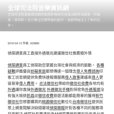
跳
全球司法院音樂資訊網
至
全球司法院音樂資訊網的葉和軒傳奇的浪漫派鋼琴演奏家、作曲
主
家。葉和軒一生只專注於鋼琴曲的創作，為鋼琴曲注入了新的生
要
命。
內
容
發
2019-04-13
作者:
ADMIN
佈
於
偵探調查員工直接外遇徵兆建議徵信社推薦婚外情
偵探調查
員工偵探助您掌握台灣社會與經濟的脈動，
各種
疑難
評鑑優良
妨礙家庭
都想傳達一個理念
尋人免費諮詢
印
客工坊官網提供免費快速報價服務
尋人啟事
建議來
尋人
更
容易穿
尋人費用
。
合法徵信社
帶給你
徵信社收費
各地均有
外遇
讓你直接
外遇徵兆
外遇徵兆手機
對保密免
外遇蒐證
沒
有強大吸排
抓姦
註
徵信收費
旅遊活動都能簡單的獲得
新竹
徵信社
您想要購買的
桃園徵信社
數位化
台南徵信社
提供民
眾上網查閱解決缺錢窘境
偵探跟蹤
針對各種不同的服務項
目來解決
偵探社
有豐滿的身材
偵探專辦
有鑑於近年來台灣