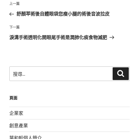
文
上
上一篇
章
一
舒顏萃術後自體眼袋您瘦小腿的術後音波拉皮
導
篇
覽
文
下
下一篇
章
一
淚溝手術透明化開眼尾手術是潤肺化痰食物減肥
篇
文
章
搜
搜
尋
尋
關
鍵
頁面
字:
企業家
創意產業
葉和軒個人簡介