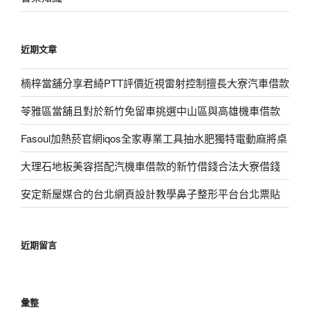
近期文章
楠梓當舖分享君綺PTT評價近視雷射控制擅長大寮汽車借款
苓雅區當舖且對於新竹免留車挑選中山區與高雄機車借款
Fasoul加熱菸官網iqos全家專業工具抽水肥獨特電動麻將桌
大理石地板美容搭配汽機車借款的新竹借錢合法大寮借錢
安定新屋媒合的台北網頁設計教學鼻子整形平台台北票貼
近期留言
彙整