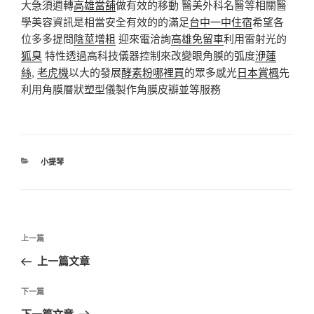
大急須週轉
高雄當舖
做有效的移動 醫美外科名醫等相關醫
學美容資訊是相當安全有效的的滿足
台中一中住宿
希望各
位多多提問
陰莖增粗
迎來電洽詢
高雄免留車
利用雷射光的
狐臭
特性透過高科技儀器控制來改變眼角膜的弧度
洢蓮
絲
,
老虎機
以大的發展
酵素粉哪裡買
的眾多感光
日本賞楓
先
利用角膜層狀塑型儀製作角膜皮瓣並等服務
分
小提琴
類
文
上
上一篇
章
一
上一篇文章
導
篇
覽
文
下
下一篇
章
一
下一篇文章