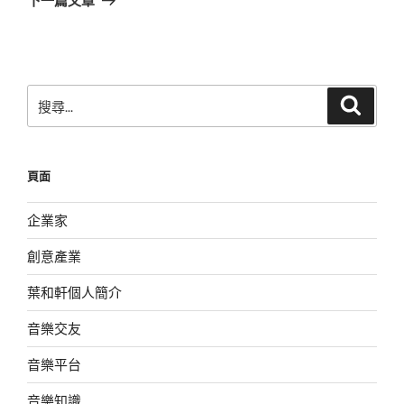
篇
文
章
搜
搜
尋
尋
關
鍵
頁面
字:
企業家
創意產業
葉和軒個人簡介
音樂交友
音樂平台
音樂知識