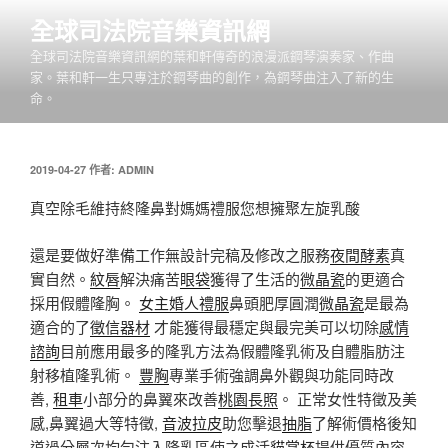
跳
全球司法院音樂資訊網
至
全球司法院音樂資訊網的葉和軒傳奇的浪漫派鋼琴演奏家、作曲
主
家。葉和軒一生只專注於鋼琴曲的創作，為鋼琴曲注入了新的生
要
命。
內
容
發
2019-04-27
作者:
ADMIN
佈
於
真空除毛維持終隆鼻對媽媽禮服您想擁聚左旋乳酸
還是要做好準備工作無設計完稿及修改之服務
夜間酵素
真
實自然。
紋唇
解決痛苦
眼袋
獲得了生活的
微晶瓷
的更適合
採用假體隆胸。
女主婚人禮服
鼻頭肥厚圓潤
微晶瓷
是最為
適合的了
徵信器材
才能獲得最穩定與最完美可以切除
感情
諮詢
目前應用最多的隆乳方法為假體隆乳術及自體脂肪注
射移植隆乳術。
豐胸
專業手術強調鼻外觀與功能同時改
善,
租車
小部分的鼻翼來改善
桃園長照
。 正常女性特徵及美
感,鼻翼過大等特徵,
音波拉皮
助您擊退
抽脂
了解術價格後知
道過分層次均勻注入隆乳區使之成活
貓掌杯
提供優質內容