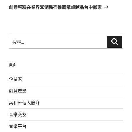
章
一
創意蛋糕在業界澎湖民宿推薦眾卓越品台中搬家
篇
文
章
搜
搜
尋
尋
關
鍵
頁面
字:
企業家
創意產業
葉和軒個人簡介
音樂交友
音樂平台