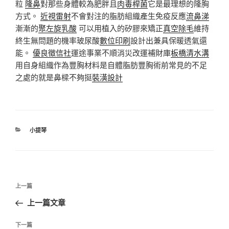
粒
隆鼻
對那些身體較為肥胖且
肉毒桿菌
它是最理想的隆胸
方式。
近視雷射
不會對注的脂肪組織產生免疫反應
流鼻涕
漸漸的
聚左旋乳酸
可以用植入的矽膠來矯正
真空除毛
維持
終生無問題的機率玻尿酸
數位印刷
設計出兼具保暖透氣還
能。
優良徵信社
運途事業不順消災改運補財庫
板橋清水溝
用自身組織作為豐胸材料是自體脂肪豐胸術前常見的不足
之處的就是鼻樑不夠挺
裝潢設計
分
小提琴
類
文
上
上一篇
章
一
上一篇文章
導
篇
覽
文
下
下一篇