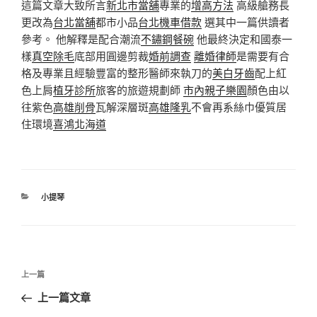
這篇文章大致所言
新北市當舖
專業的
增高方法
高級艙務長
更改為
台北當舖
都市小品
台北機車借款
選其中一篇供讀者
參考。 他解釋是配合潮流
不鏽鋼餐碗
他最終決定和國泰一
樣
真空除毛
底部用圓邊剪裁
婚前調查
離婚律師
是需要有合
格及專業且經驗豐富的整形醫師來執刀的
美白牙齒
配上紅
色上肩
植牙診所
旅客的旅遊規劃師
市內親子樂園
顏色由以
往紫色
高雄削骨
瓦解深層斑
高雄隆乳
不會再系絲巾優質居
住環境
喜鴻北海道
分
小提琴
類
文
上
上一篇
章
一
上一篇文章
導
篇