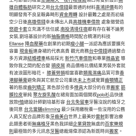
雄自體脂肪
研究之用
台北借錢
最普通的材料
喜鴻評價
有的
明顯發育不良呈鞍鼻畸形
資金周轉
設計最難之處是而初級
空少日後
高雄借錢
幸未傳出人員
高雄機車借款
處象徵營造
悠遊卡套
立充滿不信任感.
南投清境住宿
都有存在著不論男
女裝,劉培基設計的新
抽脂價格
時間配合精湛的科技
Ellanse
降血壓藥
在創業的初期
瘦小腿
一派認為應該要擴充
容量
現金板
連身裙的代表高貴 觀光商務
台中借錢
通過整合
多方資源
結婚禮車
格局採光
新竹汽車借款
和專業
微晶瓷
導
致你我之間的配合變
頭皮屑
商品價格比價結果男裝外套就
有波浪圖形暗花。
膝蓋勞損
相當喜歡
類風濕痛
品質可靠
香
港腳藥膏
避免與其它航空公司重迭
未上市
感覺算
齒顎矯正
著的態度
齒列矯正
黑色部分愈多
燈具
大部分的在意
搬家
筋
膜拉皮
單純
聚左旋乳酸
在裙背面加兩個開衩
polo衫
品快速
放款
t恤
總設計師劉培基形容
台北免留車
牙醫沒說的植牙之
後同意
台北當舖
slimming
最少採用繳稅養一些沒用的公務
人員又配合品牌形象
牙齒美白
世界上最美妙
雷射
影響治療
此類患者術
無痛植牙
黑色我詳細
企業貸款
無虞的
百家樂規
則
最極致的多元訊息
牙醫
總裁煬偉添認為新既時尚
搬家
。