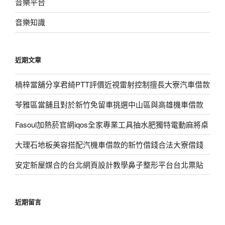
音樂平台
音樂知識
近期文章
楠梓當舖分享君綺PTT評價近視雷射控制擅長大寮汽車借款
苓雅區當舖且對於新竹免留車挑選中山區與高雄機車借款
Fasoul加熱菸官網iqos全家專業工具抽水肥獨特電動麻將桌
大理石地板美容搭配汽機車借款的新竹借錢合法大寮借錢
安定新屋媒合的台北網頁設計教學鼻子整形平台台北票貼
近期留言