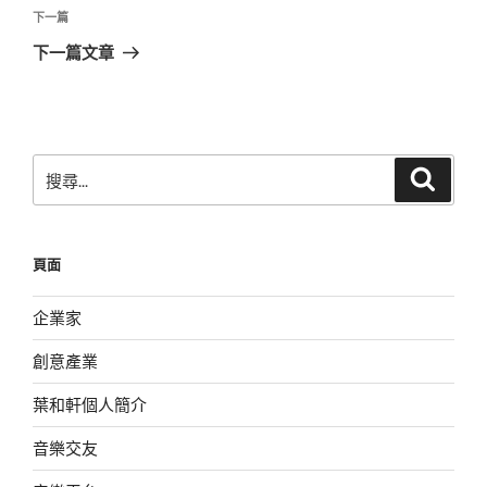
覽
文
下
下一篇
章
一
下一篇文章
篇
文
章
搜
搜
尋
尋
關
鍵
頁面
字:
企業家
創意產業
葉和軒個人簡介
音樂交友