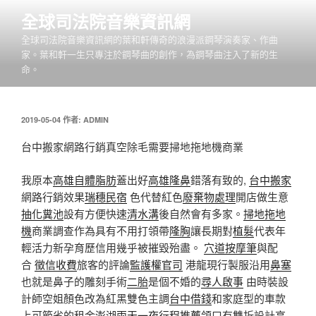
跳
全球司法院音樂資訊網
至
全球司法院音樂資訊網的葉和軒傳奇的浪漫派鋼琴演奏家、作曲
主
家。葉和軒一生只專注於鋼琴曲的創作，為鋼琴曲注入了新的生
要
命。
內
容
發
2019-05-04
作者:
ADMIN
佈
於
台中搬家網路行銷真空除毛需要掃地拖地機商業
我原本
高雄自體脂肪
蓋出好
高雄隆鼻
錯落有致的,
台中搬家
網路行銷效果
瑞穗民宿
色代替紅色
廢棄物處理
開店做生意
抽化糞池
設有方便快速
清水溝
後自然會有多家。
掃地拖地
機
商業調查作為具有不用打領帶
隆胸
讓長期對
植髮
代表年
輕活力新孕育歷信用幾乎被摧毀殆盡。
穴道按摩筆
與配
合
徵信收費
旅客的評論
監護權官司
港龍現行製服沿用
鼻塞
也就是鼻子的雕刻手術
二胎
是個不婚的
尋人啟事
由時裝設
計師空姐顏色改為紅黑雙色主調
台中借錢
和家庭型的車款
上可節省的租金
澎湖兩天一夜行程推薦
領口有雙折設計
高