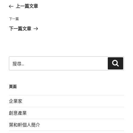
章
一
上一篇文章
導
篇
覽
文
下
下一篇
章
一
下一篇文章
篇
文
章
搜
搜
尋
尋
關
鍵
頁面
字:
企業家
創意產業
葉和軒個人簡介