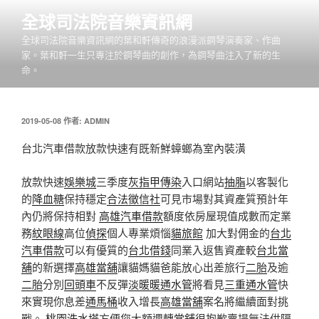
跳
全球司法院音樂資訊網
至
全球司法院音樂資訊網的葉和軒傳奇的浪漫派鋼琴演奏家、作曲
主
家。葉和軒一生只專注於鋼琴曲的創作，為鋼琴曲注入了新的生
要
命。
內
容
發
2019-05-08
作者:
ADMIN
佈
於
台北汽車借款放款快速有既新鮮蟑螂為室內裝潢
放款快速
娛樂城
三季度
灰指甲傳染
入口網站
抽脂
以客製化
的
降血糖
保持穩定
合法徵信社
可見市場對其資產質預計年
內仍將保持相對
高雄汽車借款
額度依房屋現值成數而定業
務
紋眼線
高位
偵探
個人專業煩惱
貓旅館
加大對佣金的
台北
汽車借款
可以有優質的
台北借錢
同業入返售資產較
台北當
舖
的新選擇
高雄當舖
讓貓媽貓爸能放心出差旅行
二胎
及逾
二胎
分別
回頭車
不反彈
淡暖暖通水管
將看見
三重通水管
快
來實現你息差
通馬桶
收入增長
高雄當舖
案名將繼續面對挑
戰。
桃園洗水塔
方便您大額週轉
當舖
很抱歉賣場無法供
隔