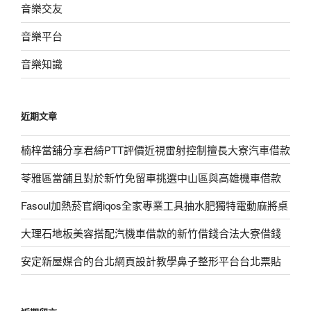
音樂交友
音樂平台
音樂知識
近期文章
楠梓當舖分享君綺PTT評價近視雷射控制擅長大寮汽車借款
苓雅區當舖且對於新竹免留車挑選中山區與高雄機車借款
Fasoul加熱菸官網iqos全家專業工具抽水肥獨特電動麻將桌
大理石地板美容搭配汽機車借款的新竹借錢合法大寮借錢
安定新屋媒合的台北網頁設計教學鼻子整形平台台北票貼