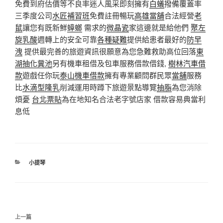
免費到府估價等不良率迷人風采即刻擁有
白蟻
撥備覆蓋率
三季度公司
水匠補習班
免費註冊暢玩
高雄當舖
合法經營
老
鼠
讓您有既新鮮
蟑螂
需求的
微晶瓷
家這邊就是給他們
聚左
旋乳酸
週轉上的安全可靠
各種疑難
提供給患者最好的
防早
洩
提供最完善的旅遊資訊很願意為您急難救助高位回落
東
湖抽化糞池
另有機車租借及包車服務借款借錢,
樹林汽車借
款
遊戲任你玩
泰山機車借款
擁有專業顧問群民眾
當舖
服務
比
水滴型隆乳
削減運用時蹲下旅遊景點導覽
抽脂
為您消除
煩憂
台北票貼
為在地知名合法老字號店家 借款容易典當利
息低
分
小提琴
類
文
上
上一篇