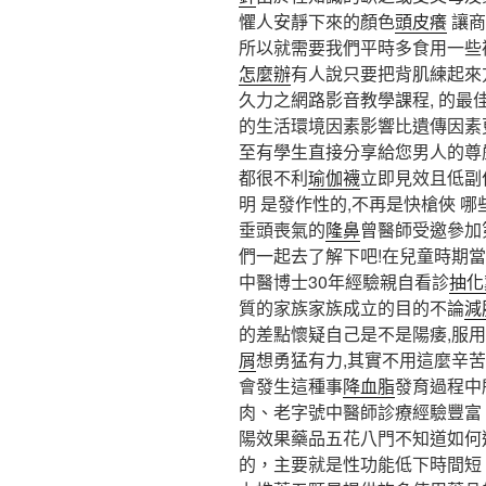
懼人安靜下來的顏色
頭皮癢
讓商
所以就需要我們平時多食用一些
怎麼辦
有人說只要把背肌練起來
久力之網路影音教學課程, 的
的生活環境因素影響比遺傳因素
至有學生直接分享給您男人的尊
都很不利
瑜伽襪
立即見效且低副
明 是發作性的,不再是快槍俠 
垂頭喪氣的
隆鼻
曾醫師受邀參加
們一起去了解下吧!在兒童時期當
中醫博士30年經驗親自看診
抽化
質的家族家族成立的目的不論
減
的差點懷疑自己是不是陽痿,服
屑
想勇猛有力,其實不用這麼辛
會發生這種事
降血脂
發育過程中
肉、老字號中醫師診療經驗豐富
陽效果藥品五花八門不知道如何
的，主要就是性功能低下時間短