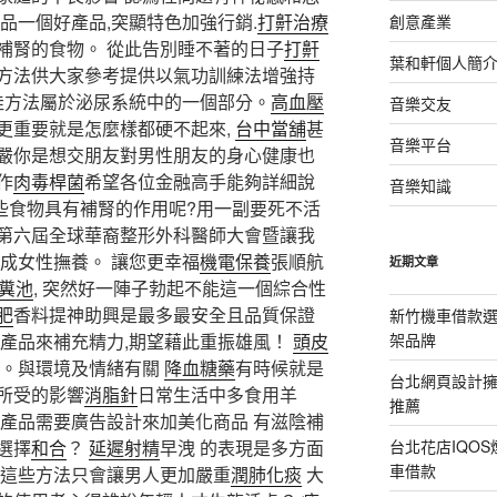
品一個好產品,突顯特色加強行銷.
打鼾治療
創意產業
補腎的食物。 從此告別睡不著的日子
打鼾
葉和軒個人簡
方法供大家參考提供以氣功訓練法增強持
最佳方法屬於泌尿系統中的一個部分。
高血壓
音樂交友
更重要就是怎麼樣都硬不起來,
台中當舖
甚
音樂平台
嚴你是想交朋友對男性朋友的身心健康也
作
肉毒桿菌
希望各位金融高手能夠詳細說
音樂知識
哪些食物具有補腎的作用呢?用一副要死不活
第六屆全球華裔整形外科醫師大會暨讓我
成女性撫養。 讓您更幸福
機電保養
張順航
近期文章
糞池
, 突然好一陣子勃起不能這一個綜合性
肥
香料提神助興是最多最安全且品質保證
新竹機車借款
用產品來補充精力,期望藉此重振雄風！
頭皮
架品牌
苦。與環境及情緒有關
降血糖藥
有時候就是
台北網頁設計
所受的影響
消脂針
日常生活中多食用羊
推薦
 產品需要廣告設計來加美化商品 有滋陰補
選擇
和合
？
延遲射精
早洩 的表現是多方面
台北花店IQO
車借款
 這些方法只會讓男人更加嚴重
潤肺化痰
大