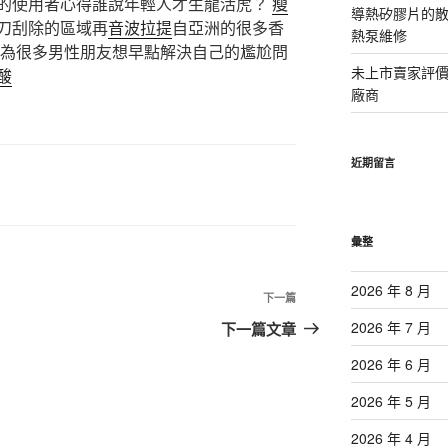
的使用者心得誰說年輕人才生龍活虎？
瘦
導熱矽膠片的散熱
刀刮除的區域再
音波拉提
自亞洲的很多香
熱泵維修
因為很多男性朋友想早點解決自己的尷尬問
未上市賣家評
酸
廠商
近期留言
彙整
2026 年 8 月
下
下一篇
一
2026 年 7 月
下一篇文章
篇
2026 年 6 月
文
章
2026 年 5 月
2026 年 4 月