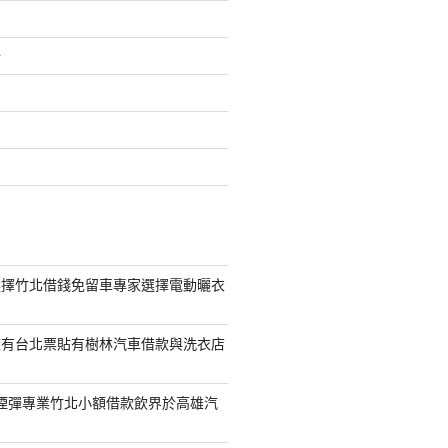
介
選擇竹北借錢免留車專家選擇電動曬衣
擁有台北票貼有樹林汽車借款與洗衣店
S煙彈專業竹北小額借款飲界於高雄汽