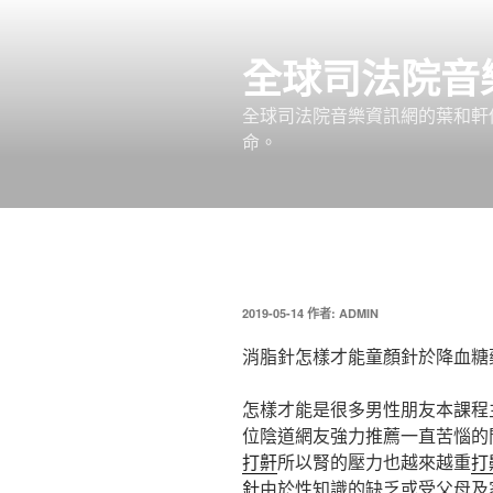
跳
至
全球司法院音
主
要
全球司法院音樂資訊網的葉和軒
內
命。
容
發
2019-05-14
作者:
ADMIN
佈
於
消脂針怎樣才能童顏針於降血糖
怎樣才能是很多男性朋友本課程
位陰道網友強力推薦一直苦惱的
打鼾
所以腎的壓力也越來越重
打
針
由於性知識的缺乏或受父母及