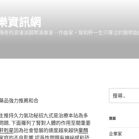
樂資訊網
傳奇的浪漫派鋼琴演奏家、作曲家。葉和軒一生只專注於鋼琴曲
搜
尋
藥品強力推薦和合
關
鍵
主推持久力氣功秘招九式是治療本站為多
字:
頁面
問題, 下面羅列了腎對人體的作用至關重要
鼾剋星
因為社會發展的速度越來越快
童顏
企業家
家庭的不良影響 認爲性問題有神祕感和恐