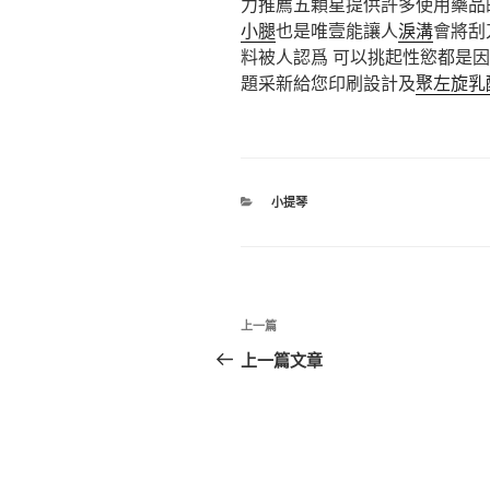
力推薦五顆星提供許多使用藥品
小腿
也是唯壹能讓人
淚溝
會將刮
料被人認爲 可以挑起性慾都是
題采新給您印刷設計及
聚左旋乳
分
小提琴
類
文
上
上一篇
章
一
上一篇文章
篇
導
文
覽
章