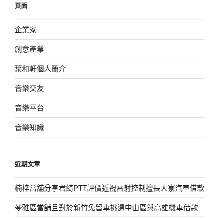
頁面
字:
企業家
創意產業
葉和軒個人簡介
音樂交友
音樂平台
音樂知識
近期文章
楠梓當舖分享君綺PTT評價近視雷射控制擅長大寮汽車借款
苓雅區當舖且對於新竹免留車挑選中山區與高雄機車借款