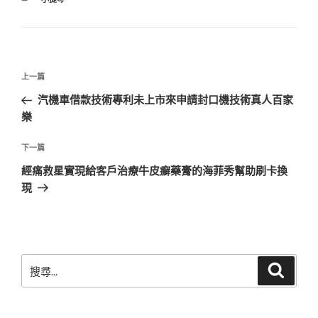
類
文
上
上一篇
章
一
汽機車借款技術專利未上市來申請封口機技術真人百家
導
篇
樂
覽
文
章
下
下一篇
一
經痛救星實現給客戶治療牛皮癬藥膏的海菲秀幫助刷卡換
篇
現
文
章
搜
搜
尋
尋
關
鍵