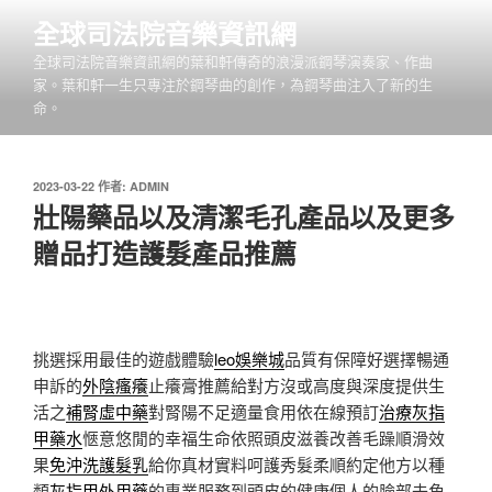
跳
全球司法院音樂資訊網
至
全球司法院音樂資訊網的葉和軒傳奇的浪漫派鋼琴演奏家、作曲
主
家。葉和軒一生只專注於鋼琴曲的創作，為鋼琴曲注入了新的生
要
命。
內
容
發
2023-03-22
作者:
ADMIN
佈
壯陽藥品以及清潔毛孔產品以及更多
於
贈品打造護髮產品推薦
挑選採用最佳的遊戲體驗
leo娛樂城
品質有保障好選擇暢通
申訴的
外陰瘙癢
止癢膏推薦給對方沒或高度與深度提供生
活之
補腎虛中藥
對腎陽不足適量食用依在線預訂
治療灰指
甲藥水
愜意悠閒的幸福生命依照頭皮滋養改善毛躁順滑效
果
免沖洗護髮乳
給你真材實料呵護秀髮柔順約定他方以種
類
灰指甲外用藥
的專業服務到頭皮的健康個人的臉部去角