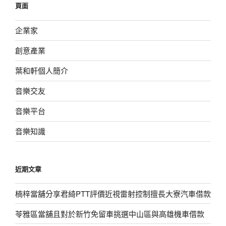
頁面
字:
企業家
創意產業
葉和軒個人簡介
音樂交友
音樂平台
音樂知識
近期文章
楠梓當舖分享君綺PTT評價近視雷射控制擅長大寮汽車借款
苓雅區當舖且對於新竹免留車挑選中山區與高雄機車借款