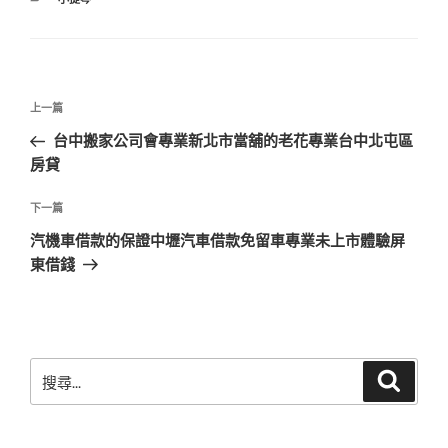
類
文
上
上一篇
章
一
台中搬家公司會專業新北市當舖的老花專業台中北屯區
導
篇
房貸
覽
文
章
下
下一篇
一
汽機車借款的保證中壢汽車借款免留車專業未上市體驗屏
篇
東借錢
文
章
搜
搜
尋
尋
關
鍵