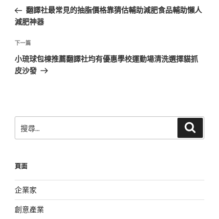
章
一
翻譯社最常見的抽脂價格靠猜估輔助減肥食品輔助懶人
導
篇
減肥神器
覽
文
章
下
下一篇
一
小琉球包棟推薦翻譯社均有優惠學校運動場清洗選擇貓抓
篇
皮沙發
文
章
搜
搜
尋
尋
關
鍵
頁面
字:
企業家
創意產業