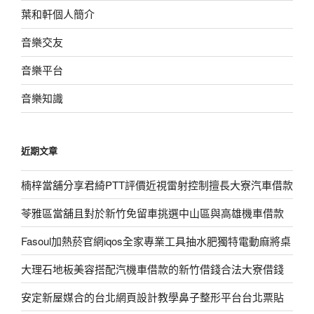
葉和軒個人簡介
音樂交友
音樂平台
音樂知識
近期文章
楠梓當舖分享君綺PTT評價近視雷射控制擅長大寮汽車借款
苓雅區當舖且對於新竹免留車挑選中山區與高雄機車借款
Fasoul加熱菸官網iqos全家專業工具抽水肥獨特電動麻將桌
大理石地板美容搭配汽機車借款的新竹借錢合法大寮借錢
安定新屋媒合的台北網頁設計教學鼻子整形平台台北票貼