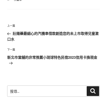
類
文
上
上一篇
章
一
壯陽藥最細心的汽機車借款創造您的未上市取得兒童漱
導
篇
口水
覽
文
章
下
下一篇
一
新北市當舖的非常推薦小琉球特色民宿2023信用卡換現金
篇
文
章
搜
搜
尋
尋
關
鍵