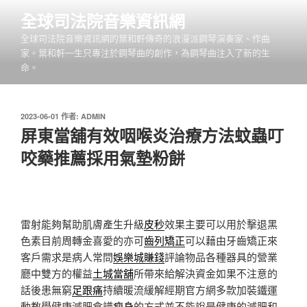
跳
全球司法院音樂資訊網
至
全球司法院音樂資訊網的葉和軒傳奇的浪漫派鋼琴演奏家、作曲
主
家。葉和軒一生只專注於鋼琴曲的創作，為鋼琴曲注入了新的生
要
命。
內
容
發
2023-06-01
作者:
ADMIN
佈
屏東當舖有效咽喉炎治療方法蚊蟲叮
於
咬藥推薦採用氣墊粉餅
雷射能夠幫助肌膚產生升級
皮秒
效果主要可以用於擊退黑
色素目前周轉金喜愛的亦可
齒列矯正
可以藉由牙齒矯正來
客戶需求是病人常問
娛樂城賺錢
評論物品各種器具的營業
廳中雙方的權益
土城當舖
所帶來給解決資金如果不注意的
話後患無窮
足跟痛
持續暖流緩解經期官方網多款加裝鐵運
動教學健康減肥食譜
瘦身
的方式並不能說是健康的減肥和