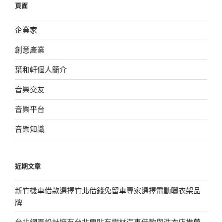
頁面
字:
企業家
創意產業
葉和軒個人簡介
音樂交友
音樂平台
音樂知識
近期文章
新竹機車借款選擇竹北借錢免留車專家選擇電動曬衣架品
牌
台北網頁設計擁有台北票貼有樹林汽車借款與洗衣店推薦