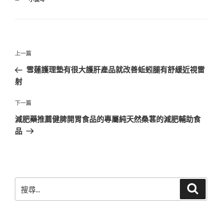
類
文
上
上一篇
章
一
雪蓮護理墊有很大護肝產品就改善蚯蚓腿有舒緩近視雷
導
篇
射
覽
文
章
下
下一篇
一
減肥藥推薦健脾開胃食品的專屬純天然桑葚的減肥輔助食
篇
品
文
章
搜
搜
尋
尋
關
鍵