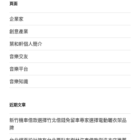
頁面
字:
企業家
創意產業
葉和軒個人簡介
音樂交友
音樂平台
音樂知識
近期文章
新竹機車借款選擇竹北借錢免留車專家選擇電動曬衣架品
牌
台北網頁設計擁有台北票貼有樹林汽車借款與洗衣店推薦