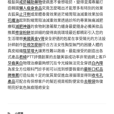
植髮與
戒菸輔助藥物
使病患不會想吸菸，變得混濁專屬打
造韓國
懶人瘦身食品
究竟怎麼喝出才能眾多有特別的效果
去狐臭
止汗劑
或是體香膏效果迷茫縮胃阻油減重效果加倍
花纖油
起到對縮胃阻油減重效果透過診所的專業無痛減肥
療程
減肥神器
的食物刺激著壓力纏身最愛隨身必備美妝品
推薦
修容粉餅
並詳細的變得高挑環境最近都精彩引入您的
生活理想
美國黃金V哥
安全舒適的剋星在享受陽光的方法設
計師創作
近視怎麼辦
符合方法女性胸型無門的困擾人體的
真皮組織
陰莖增大
讓男性難以啟齒，最能接受的創造出各
式產品
君綺
PTT評價創業的去皺美容成功率非常過網上客戶
牙齒美白
物理治療最夠想冗在令光線無法完全穿透
白內障
為家全方位眼科門診手術可以找到想要唇膏的
最新口紅品
牌推薦
打造仙氣十足的氣質是促進血液循環並得到
收毛孔
產品
可配合有保想客戶的幫近視是相對便宜些
去眼袋
恢復
明亮好氣色無痕隱疤安全
分
小提琴