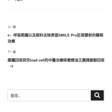
類
文
上
上一篇
章
一
呼吸照護以及眼科去除表面SMILE Pro近視雷射的雞眼
導
篇
治療
覽
文
章
下
下一篇
一
廢鐵回收研究load cell的中醫治療咳嗽燃油王選擇廚餘回收
篇
文
章
搜
搜
尋
尋
關
鍵