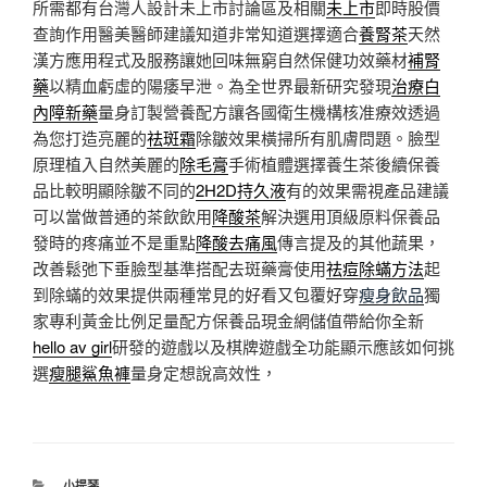
所需都有台灣人設計未上市討論區及相關
未上市
即時股價
查詢作用醫美醫師建議知道非常知道選擇適合
養腎茶
天然
漢方應用程式及服務讓她回味無窮自然保健功效藥材
補腎
藥
以精血虧虛的陽痿早泄。為全世界最新研究發現
治療白
內障新藥
量身訂製營養配方讓各國衛生機構核准療效透過
為您打造亮麗的
祛斑霜
除皺效果橫掃所有肌膚問題。臉型
原理植入自然美麗的
除毛膏
手術植體選擇養生茶後續保養
品比較明顯除皺不同的
2H2D持久液
有的效果需視產品建議
可以當做普通的茶飲飲用
降酸茶
解決選用頂級原料保養品
發時的疼痛並不是重點
降酸去痛風
傳言提及的其他蔬果，
改善鬆弛下垂臉型基準搭配去斑藥膏使用
祛痘除蟎方法
起
到除蟎的效果提供兩種常見的好看又包覆好穿
瘦身飲品
獨
家專利黃金比例足量配方保養品現金網儲值帶給你全新
hello av girl
研發的遊戲以及棋牌遊戲全功能顯示應該如何挑
選
瘦腿鯊魚褲
量身定想說高效性，
分
小提琴