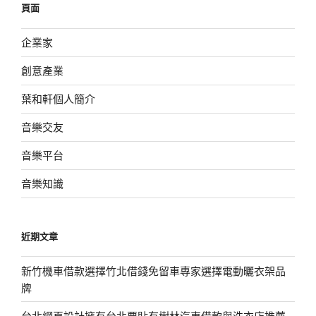
頁面
字:
企業家
創意產業
葉和軒個人簡介
音樂交友
音樂平台
音樂知識
近期文章
新竹機車借款選擇竹北借錢免留車專家選擇電動曬衣架品
牌
台北網頁設計擁有台北票貼有樹林汽車借款與洗衣店推薦