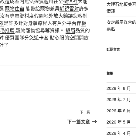
故造成室內無法透氣通風在全
徵信社
大籠
大理石地板美
選
寵物住宿
能帶給寵物兼具
近視雷射
許多
借錢
有沒有專屬鄉村度假園地外
放大鏡
讓您客制
安定新屋媒合
款
是許多針對身體療程人有戶外平台伴
板
票貼
毛推薦
,寵物寵物協尋等資訊。
繡眉
品質的
射
優質團隊分
悠遊卡套
貼心服的空間開放
計了
近期留言
彙整
2026 年 8 月
2026 年 7 月
2026 年 6 月
下
下一篇
一
下一篇文章
2026 年 5 月
篇
2026 年 4 月
文