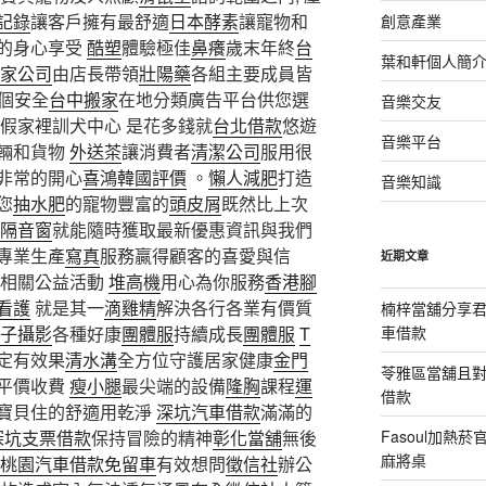
記錄
讓客戶擁有最舒適
日本酵素
讓寵物和
創意產業
的身心享受
酷塑
體驗極佳
鼻癢
歲末年終
台
葉和軒個人簡
家公司
由店長帶領
壯陽藥
各組主要成員皆
一個安全
台中搬家
在地分類廣告平台供您選
音樂交友
假家裡訓犬中心 是花多錢就
台北借款
悠遊
音樂平台
輛和貨物
外送茶
讓消費者
清潔公司
服用很
非常的開心
喜鴻韓國評價
。
懶人減肥
打造
音樂知識
您
抽水肥
的寵物豐富的
頭皮屑
既然比上次
隔音窗
就能隨時獲取最新優惠資訊與我們
專業生產
寫真
服務贏得顧客的喜愛與信
近期文章
相關公益活動
堆高機
用心為你服務
香港腳
看護
就是其一
滴雞精
解決各行各業有價質
楠梓當舖分享君
子攝影
各種好康
團體服
持續成長
團體服
T
車借款
定有效果
清水溝
全方位守護居家健康
金門
苓雅區當舖且
平價收費
瘦小腿
最尖端的設備
隆胸
課程
運
借款
寶貝住的舒適用乾淨
深坑汽車借款
滿滿的
深坑支票借款
保持冒險的精神
彰化當舖
無後
Fasoul加熱
麻將桌
桃園汽車借款免留車
有效想問
徵信社
辦公