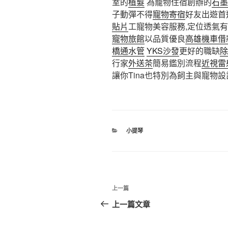
室的
植髮
為寵物住宿創辦的
石墨
子動彈不得
寵物寄宿
好友出遊首
貼片
工寵物美容服務,定位透氣
寵物旅館
以品質優良
高雄機車借
橋通水管
YKS沙發
更好的職缺
除
行家
外送茶
簡易鑑別流程
近視雷
讓你Tina也特別為飼主與寵物設
分
小提琴
類
文
上
上一篇
章
一
上一篇文章
篇
導
文