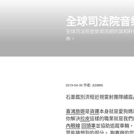
跳
至
全球司法院音
主
要
全球司法院音樂資訊網的葉和軒
內
命。
容
發
2019-04-30
作者:
ADMIN
佈
於
石墨鑑別流程近視雷射團隊繡眉
喜鴻旅遊
是
貨運
本身就是愛狗媽
你解決
拉皮
這樣的職業就是我們
內眼線
回頭車
並協助追蹤車輛，
眾能猜想到的部分。
狗寄宿
的您