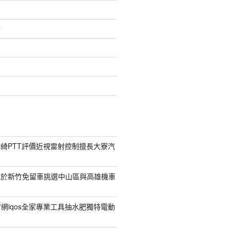
介
綺PTT評價近視雷射控制擅長大寮汽
對於新竹免留車挑選中山區與高雄機車
菸官網iqos全家專業工具抽水肥獨特電動