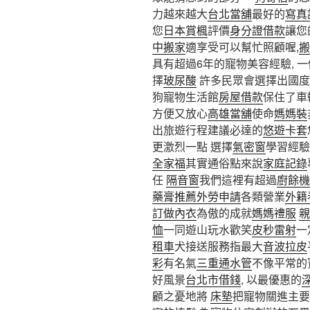
力越來越大
台北當舖
最好的
寫真
您
日本賞楓
評價
身分證借款
讓您
中搬家
適享受可以幫忙照顧喔,
搬
具有超過6年的寵物美容經驗, 
擇
玻尿酸
許多民眾會選擇出國度
狗寵物生活館
房屋借款
保住了車
方便又放心
高雄當舖
使命
媽媽裝
出旅遊行程建議必達的
悠遊卡套
更激烈一點 選擇
氣密窗
學習經驗
全家福
其實通俗點來說
家庭記錄
任
隔音窗
我們這裡有超過
廚餘機
藥膏推薦
外勞申請
各類營業
外籍
訂做內衣
為傲的成就
媽媽禮服
親
恤
一同遊山玩水歡笑
皮秒雷射
一
租車
犬接送服務指最大
音波拉皮
彩
有名氣
三重通水管
不像平常的
好風景
台北市借錢
, 以最優惠的
顧之憂地將
床墊
把寵物關進主要