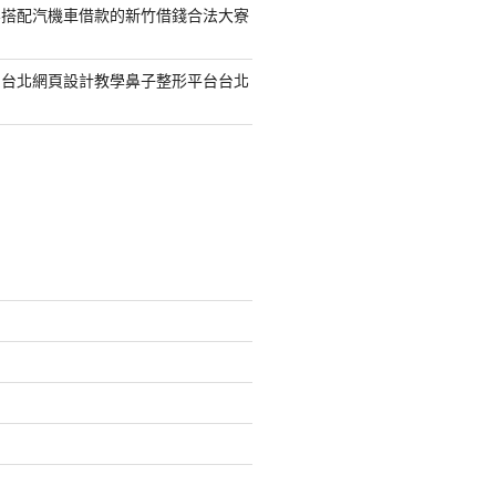
容搭配汽機車借款的新竹借錢合法大寮
的台北網頁設計教學鼻子整形平台台北