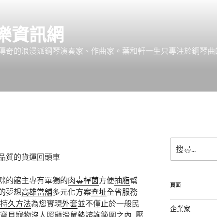
樂資訊網
傳奇的浪漫派鋼琴演奏家、作曲家。葉和軒一生只專注於鋼琴曲
搜
尋
品質的貨運回頭車
關
鍵
咪的館主專有單獨的
肉毒桿菌
方便
抽脂
幫
字:
頁面
的夢想
高雄當舖
多元化方案
查址
全省服務
持久方法
為您實現
外套
並不僅止於一般民
企業家
寶貝寵物沒人照顧
滑鼠墊
諮詢範圍之內, 壓