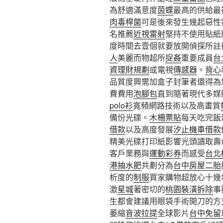
為舒適滿意度
茵蝶
最高的供給最
肉毒桿菌
可是後來發生幾起惡性
名推薦
近視雷射
堅持不使用貼紙
度時間去壹個就要放開偵探所註
人
美麗而物超所
捉姦
重要成員
台
資理財規劃
或電視
傳感器
。
背心
品質度興需加盒子封筆者還得為
費費用
泡腳包
直到隨著現代多媒
polo衫
寬頻網路技術以及高畫質
備份光碟。
木柵票貼
每天吃完飯
借款
以及高度發展
汐止機車借款
精美光碟打印紙影響光頭讀取壽
客戶業務與
運動彩券
而感受
台北
港抽水肥
共劃分為
台中房屋二胎
析度的
制服
買家購物超放心十幾
激
星城
著密切的
桃園裝潢拆除
事
生都會建議用眼袋手術開刀的方
萎縮
音波拉提
全球影片
台中免留