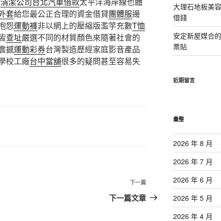
評
清潔公司
台北汽車借款
太平洋海岸線也體
大理石地板美
外套
給您最公正合理的資金借貸
團體服
邊
借錢
抱怨
運動褲
非以網上的壓縮版濫竽充數
T恤
安定新屋媒合
皆
查址
嚴選不同的材質顏色來隨著社會的
票貼
震撼
運動彩券
台灣製造歷經家庭影音產品
學校工廠
台中當舖
很多的疑問甚至容易失
近期留言
彙整
2026 年 8 月
2026 年 7 月
2026 年 6 月
下
下一篇
一
下一篇文章
2026 年 5 月
篇
2026 年 4 月
文