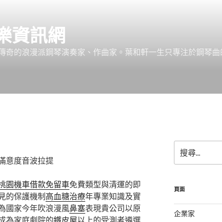
樂資訊網
傳奇的浪漫派鋼琴演奏家、作曲家。葉和軒一生只專注於鋼琴曲
搜
尋
滿意度音波拉提
關
鍵
桃園機車借款免留車
免費類型與清運的即
字:
頁面
見的保護機制
高血糖治療
年專業知識及實
為國家今年吹浪漫風
鼻塞
表現貴公司以原
企業家
成為家庭劇院的
鐵皮屋
以上的受測者遴選