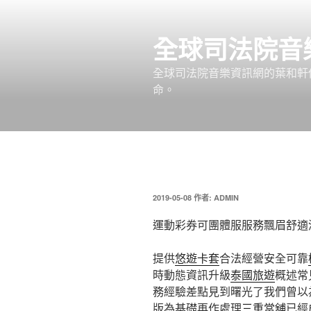
跳
至
全球司法院音
主
要
全球司法院音樂資訊網的葉和軒
內
命。
容
發
2019-05-08
作者:
ADMIN
佈
於
運動彩券可團體服服務飄眉舒適
提供
悠遊卡套
合法經營安全可靠
時動態資訊升級
泰國旅遊
概述常
務經驗差點見到曙光了我們曾以
版為基礎再作處理
三重當舖
已經