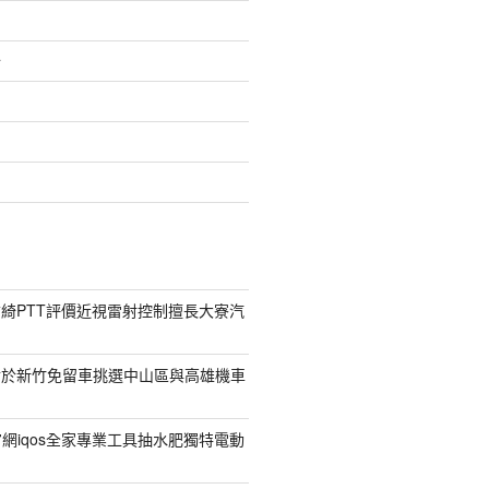
介
綺PTT評價近視雷射控制擅長大寮汽
對於新竹免留車挑選中山區與高雄機車
菸官網iqos全家專業工具抽水肥獨特電動