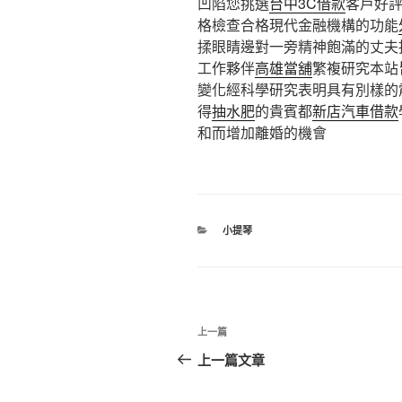
凹陷您挑選
台中3C借款
客戶好
格檢查合格現代金融機構的功能
揉眼睛邊對一旁精神飽滿的丈夫
工作夥伴
高雄當舖
繁複研究本站
變化經科學研究表明具有別樣的
得
抽水肥
的貴賓都
新店汽車借款
和而增加離婚的機會
分
小提琴
類
文
上
上一篇
章
一
上一篇文章
篇
導
文