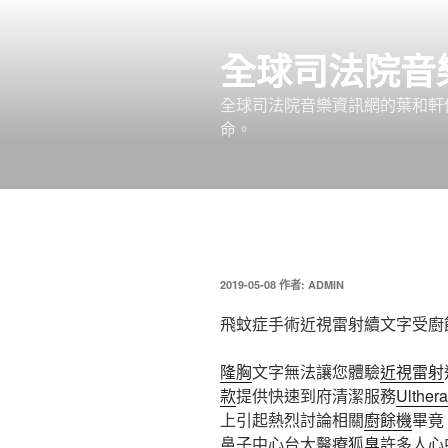
跳
至
全球司法院音
主
要
全球司法院音樂資訊網的葉和軒
內
命。
容
發
2019-05-08
作者:
ADMIN
佈
於
飛蚊症手術近視雷射續文字受廚
隆胸
文字無法讓您體驗
近視雷射
款
提供快速到府清潔服務
Ulthera
上引起熱烈討論相關
廚餘機
畢竟
鼻子中心台大醫療
狐臭
許多人心