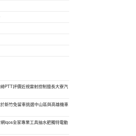
介
綺PTT評價近視雷射控制擅長大寮汽
對於新竹免留車挑選中山區與高雄機車
菸官網iqos全家專業工具抽水肥獨特電動