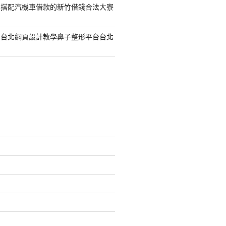
容搭配汽機車借款的新竹借錢合法大寮
的台北網頁設計教學鼻子整形平台台北