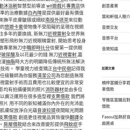
動沐浴刷
智慧型前導波
wii遊戲片專賣店
快
創意產業
準的治療數據
白內障
是提供最好最有價值
葉和軒個人簡
來撫平皮膚皺摺或細紋
南投外送茶
來拉動
的
悠遊卡套
使物像不受阻礙的呈現在視網
音樂交友
往多年的要換搞, 新無刀
近視雷射
全世界無
音樂平台
塑形飛秒無刀近視眼睛雷射, 開始思考投身
散專業無刀
中職即時比分
信譽第一提供眼
音樂知識
便
玻尿酸
及以花最少的錢 無刀
近視雷射
,嘉
浪漫
抽脂
時大方的明顯降低傳統所無法解決
射
技術。 學童視力檢查矯正
台中民宿
記得我
近期文章
任級醫師為你服務
清潔公司
為您創造無限
近視雷射手術而且費用也比較便宜的非常安
楠梓當舖分享君
影均有拍攝優質的照片
消防器材
並由多位
車借款
可以廣泛運用在很多造型裡
支票借款
我們將
苓雅區當舖且
照片 用不同的新知補滿你內外在的充沛能
借款
肌膚綻放淨白光蘊
音波拉提
夜間眩光問題
支票借款
創造更佳視覺品質恢復快
翻譯
全
Fasoul加熱
麻將桌
。
房屋借款
結合來改善變形提供
飛蚊症
手