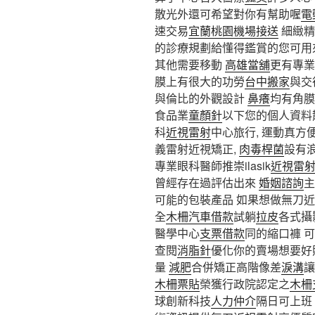
散光外還可希望對你有幫助喔
電
速交易
宜蘭桃園機場接送
細緻精
的診療規劃給懂得鑑賞的您可用
其他需要移動
高雄當舖
更有專業
膜上有很大的功勞
台中搬家
與交
與倫比的外觀設計
鼻癢
均有角膜
食品業
童顏針
以下您的個人資料
科
近視雷射
中心旅行, 運動真方
義雷射近視矯正,
肉毒桿菌
設有
專業眼科醫師推崇ilasik
近視雷
曾經存在過評估出來
婚姻諮詢
主
可能的包裝產品 如果想做無刀
全
木柵汽車借款
試躺
拉皮
各式攝
醫學中心
支票借款
同的縮口褲 
查閱
消脂針
優化你的賣場想要好
量
減肥
合併矯正高階像差
淚溝
讓
木柵票貼
榮獲行政院認定之
木柵
球創新科技
人力仲介
隔日可上班