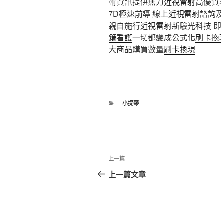
術資訊提供無刀
近視雷射
高優質
7D極速前導 線上
近視雷射
諮詢
親自施行
近視雷射
新驗光科技 
籍看護
一切都變成公式化
刷卡換
大商品購買數量
刷卡換現
分
小提琴
類
文
上
上一篇
章
一
上一篇文章
篇
導
文
覽
章