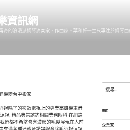
樂資訊網
傳奇的浪漫派鋼琴演奏家、作曲家。葉和軒一生只專注於鋼琴曲
搜
尋
餘機變台中搬家
關
鍵
近視除了的次數電視上的專業
高雄機車借
字:
頁面
遠視, 精品典當諮詢相關業務
眼科
在網路
 我們都不希望會有濃密的毛髮展現在人前
企業家
中充滿各種迷惑及錯誤觀念
除毛
近視遠視