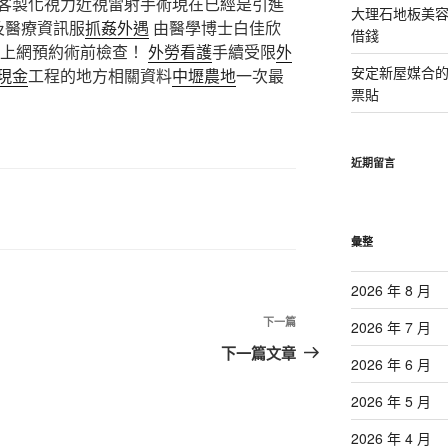
客製化視力近視雷射手術現在已經是引進
大理石地板美
及醫療資訊服
抓姦外遇
由醫學博士白佳欣
借錢
即上網預約術前檢查！
外勞看護
手續受限
外
安定新屋媒合
現金
工程的地方相關資料
中壢農地
一次最
票貼
近期留言
彙整
2026 年 8 月
下
下一篇
2026 年 7 月
一
下一篇文章
2026 年 6 月
篇
文
2026 年 5 月
章
2026 年 4 月